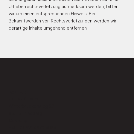
Urheberrechtsverletzung aufmerksam werden, bitten
wir um einen entsprechenden Hinweis. Bei
Bekanntwerden von Rechtsverletzungen werden wir
derartige Inhalte umgehend entfernen.
KONTAKT
Utilitas Finance
Winterbruckenweg 27
86316 Friedberg
Germany
+49 (0) 821 4370 4994