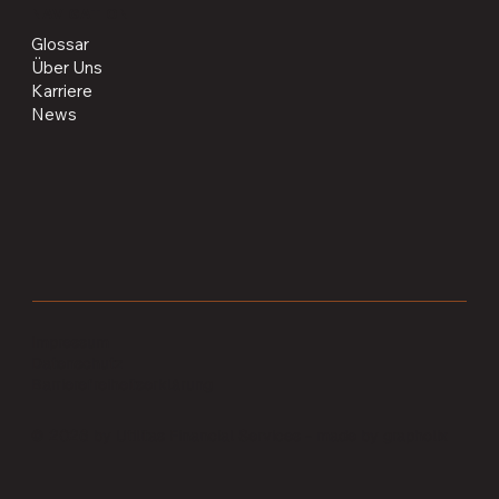
NAVIGATION
Glossar
Über Uns
Karriere
News
Impressum
Datenschutz
Barrierefreiheitserklärung
© 2026 by Utilitas Financial Services -
made by
grapholix