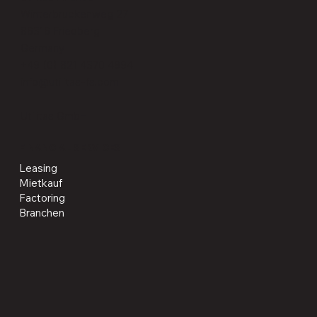
Winterbruckenweg 27
86316 Friedberg
Germany
+49 (0) 821 4370 4994
info@utilitas-fs.com
Utilitas GmbH
FINANCIAL SERVICES
Leasing
Mietkauf
Factoring
Branchen